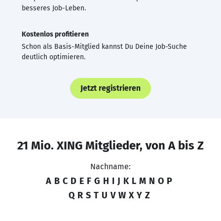
besseres Job-Leben.
Kostenlos profitieren
Schon als Basis-Mitglied kannst Du Deine Job-Suche
deutlich optimieren.
Jetzt registrieren
21 Mio. XING Mitglieder, von A bis Z
Nachname:
A
B
C
D
E
F
G
H
I
J
K
L
M
N
O
P
Q
R
S
T
U
V
W
X
Y
Z