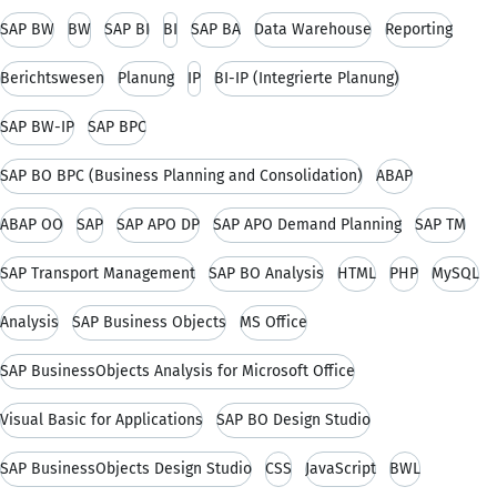
SAP BW
BW
SAP BI
BI
SAP BA
Data Warehouse
Reporting
Berichtswesen
Planung
IP
BI-IP (Integrierte Planung)
SAP BW-IP
SAP BPC
SAP BO BPC (Business Planning and Consolidation)
ABAP
ABAP OO
SAP
SAP APO DP
SAP APO Demand Planning
SAP TM
SAP Transport Management
SAP BO Analysis
HTML
PHP
MySQL
Analysis
SAP Business Objects
MS Office
SAP BusinessObjects Analysis for Microsoft Office
Visual Basic for Applications
SAP BO Design Studio
SAP BusinessObjects Design Studio
CSS
JavaScript
BWL