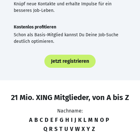
Knüpf neue Kontakte und erhalte Impulse für ein
besseres Job-Leben.
Kostenlos profitieren
Schon als Basis-Mitglied kannst Du Deine Job-Suche
deutlich optimieren.
Jetzt registrieren
21 Mio. XING Mitglieder, von A bis Z
Nachname:
A
B
C
D
E
F
G
H
I
J
K
L
M
N
O
P
Q
R
S
T
U
V
W
X
Y
Z