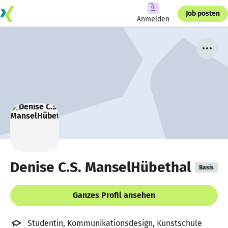
Job posten
Anmelden
Denise C.S. ManselHübethal
Basis
Ganzes Profil ansehen
Studentin, Kommunikationsdesign, Kunstschule