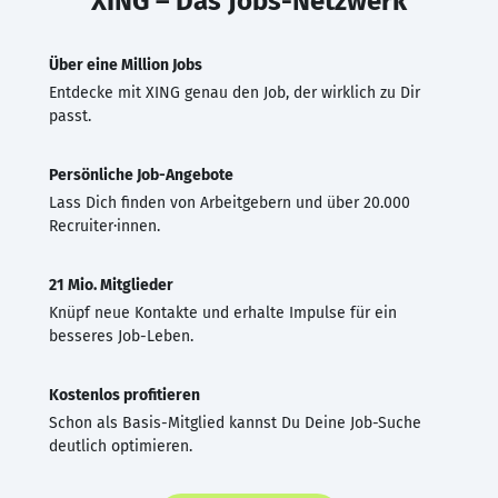
XING – Das Jobs-Netzwerk
Über eine Million Jobs
Entdecke mit XING genau den Job, der wirklich zu Dir
passt.
Persönliche Job-Angebote
Lass Dich finden von Arbeitgebern und über 20.000
Recruiter·innen.
21 Mio. Mitglieder
Knüpf neue Kontakte und erhalte Impulse für ein
besseres Job-Leben.
Kostenlos profitieren
Schon als Basis-Mitglied kannst Du Deine Job-Suche
deutlich optimieren.