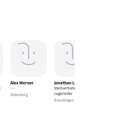
Alex Werner
Jonathan Lembke
Artiom Borowski
k
---
Stellvertretender
Fachkraft für
Lagerleiter
Lagerlogistik
Oldenburg
Kreuzlingen
Rüthen