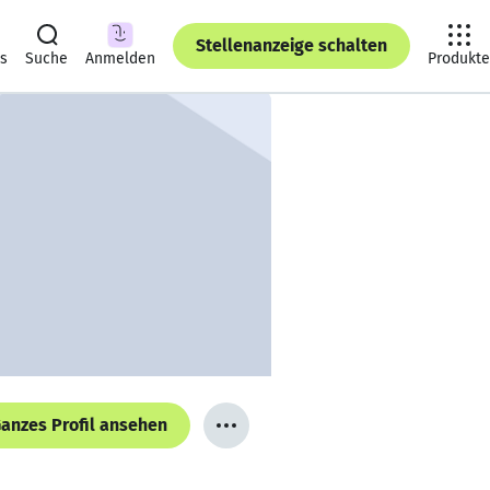
Stellenanzeige schalten
ts
Suche
Anmelden
Produkte
anzes Profil ansehen