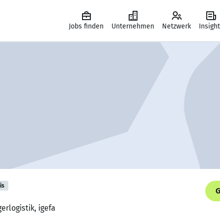
Jobs finden
Unternehmen
Netzwerk
Insigh
is
G
erlogistik, igefa