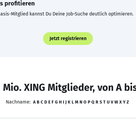
s profitieren
asis-Mitglied kannst Du Deine Job-Suche deutlich optimieren.
Jetzt registrieren
 Mio. XING Mitglieder, von A bi
Nachname:
A
B
C
D
E
F
G
H
I
J
K
L
M
N
O
P
Q
R
S
T
U
V
W
X
Y
Z