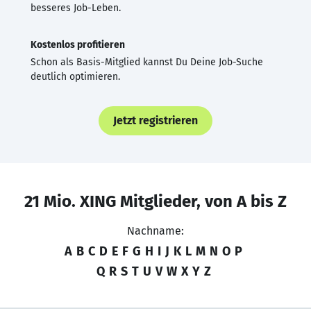
besseres Job-Leben.
Kostenlos profitieren
Schon als Basis-Mitglied kannst Du Deine Job-Suche
deutlich optimieren.
Jetzt registrieren
21 Mio. XING Mitglieder, von A bis Z
Nachname:
A
B
C
D
E
F
G
H
I
J
K
L
M
N
O
P
Q
R
S
T
U
V
W
X
Y
Z