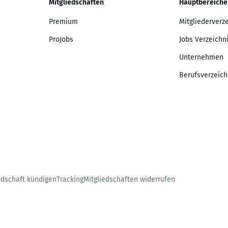
Mitgliedschaften
Hauptbereiche
Premium
Mitgliederverz
ProJobs
Jobs Verzeichn
Unternehmen
Berufsverzeich
edschaft kündigen
Tracking
Mitgliedschaften widerrufen