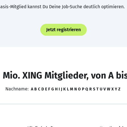
asis-Mitglied kannst Du Deine Job-Suche deutlich optimieren.
Jetzt registrieren
 Mio. XING Mitglieder, von A bi
Nachname:
A
B
C
D
E
F
G
H
I
J
K
L
M
N
O
P
Q
R
S
T
U
V
W
X
Y
Z