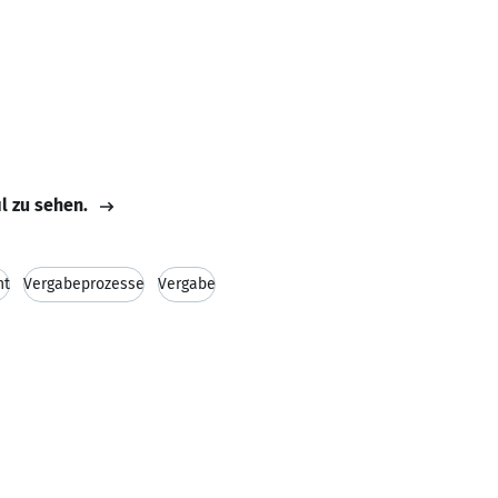
il zu sehen.
ht
Vergabeprozesse
Vergabe