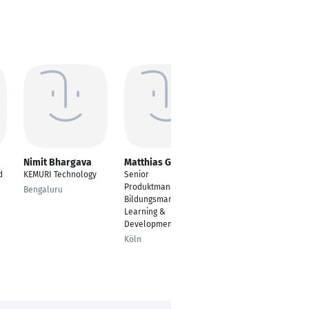
Nimit Bhargava
Matthias Grimm
Stefan Puchstein
d
KEMURI Technology
Senior
Bauingenieur in der
Produktmanager
Technischen Beratung
Bengaluru
Bildungsmanagement,
Karlsruhe
Learning &
Development
Köln