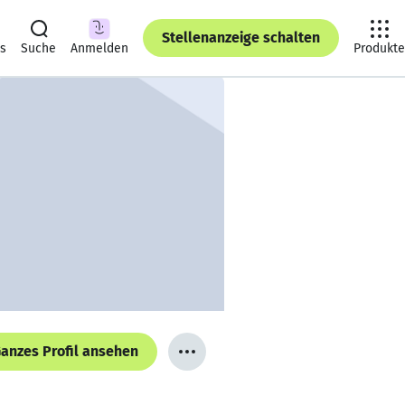
Stellenanzeige schalten
ts
Suche
Anmelden
Produkte
anzes Profil ansehen