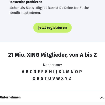
Kostenlos profitieren
Schon als Basis-Mitglied kannst Du Deine Job-Suche
deutlich optimieren.
Jetzt registrieren
21 Mio. XING Mitglieder, von A bis Z
Nachname:
A
B
C
D
E
F
G
H
I
J
K
L
M
N
O
P
Q
R
S
T
U
V
W
X
Y
Z
Unternehmen