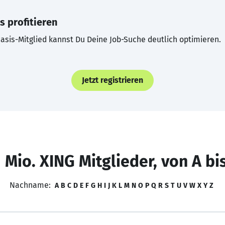
s profitieren
asis-Mitglied kannst Du Deine Job-Suche deutlich optimieren.
Jetzt registrieren
 Mio. XING Mitglieder, von A bi
Nachname:
A
B
C
D
E
F
G
H
I
J
K
L
M
N
O
P
Q
R
S
T
U
V
W
X
Y
Z