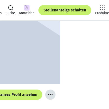
Stellenanzeige schalten
ts
Suche
Anmelden
Produkte
anzes Profil ansehen