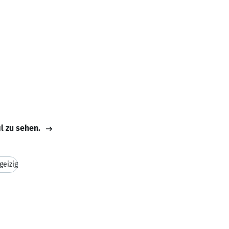
il zu sehen.
geizig