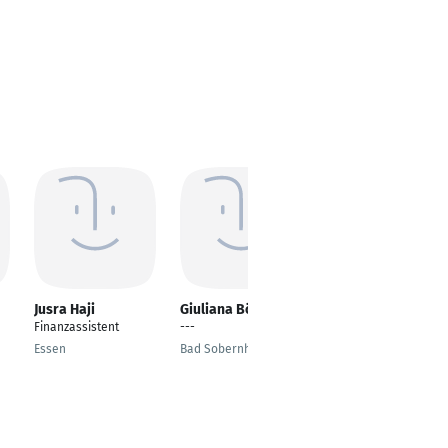
Jusra Haji
Giuliana Börkei
Anavin Groß
Finanzassistent
---
Auszubildender
Fachinformatiker für
Essen
Bad Sobernheim
Systemintegration
Berlin