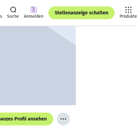
Stellenanzeige schalten
ts
Suche
Anmelden
Produkte
anzes Profil ansehen