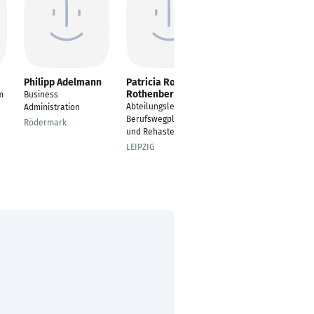
Philipp Adelmann
Patricia Roscher-
Andreas Hubmann
Rothenberger
m
Business
Informationstechnik /
Abteilungsleiterin
Administration
Automatisierungstech
Berufswegplanung
nik
Rödermark
und Rehasteuerung
Frohnleiten
LEIPZIG