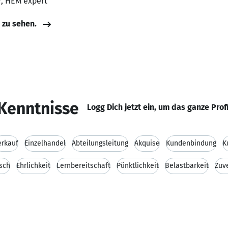
r, HEM expert
e zu sehen.
Kenntnisse
Logg Dich jetzt ein, um das ganze Prof
erkauf
Einzelhandel
Abteilungsleitung
Akquise
Kundenbindung
K
isch
Ehrlichkeit
Lernbereitschaft
Pünktlichkeit
Belastbarkeit
Zuve