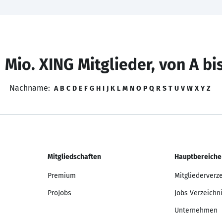
 Mio. XING Mitglieder, von A bi
Nachname:
A
B
C
D
E
F
G
H
I
J
K
L
M
N
O
P
Q
R
S
T
U
V
W
X
Y
Z
Mitgliedschaften
Hauptbereiche
Premium
Mitgliederverz
ProJobs
Jobs Verzeichn
Unternehmen