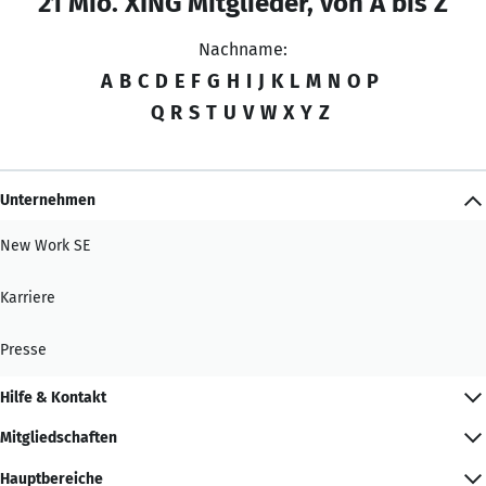
21 Mio. XING Mitglieder, von A bis Z
Nachname:
A
B
C
D
E
F
G
H
I
J
K
L
M
N
O
P
Q
R
S
T
U
V
W
X
Y
Z
Unternehmen
New Work SE
Karriere
Presse
Hilfe & Kontakt
Mitgliedschaften
Hauptbereiche