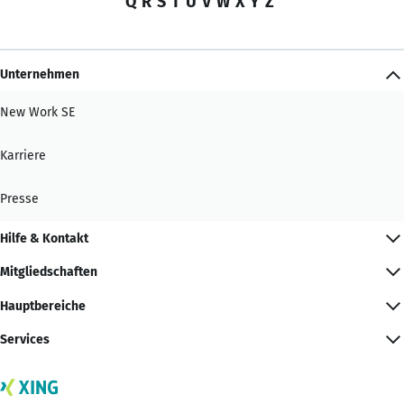
Q
R
S
T
U
V
W
X
Y
Z
Unternehmen
New Work SE
Karriere
Presse
Hilfe & Kontakt
Mitgliedschaften
Hauptbereiche
Services