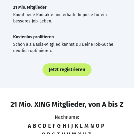
21 Mio. Mitglieder
Knüpf neue Kontakte und erhalte Impulse für ein
besseres Job-Leben.
Kostenlos profitieren
Schon als Basis-Mitglied kannst Du Deine Job-Suche
deutlich optimieren.
Jetzt registrieren
21 Mio. XING Mitglieder, von A bis Z
Nachname:
A
B
C
D
E
F
G
H
I
J
K
L
M
N
O
P