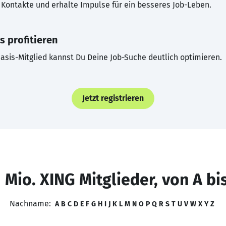
Kontakte und erhalte Impulse für ein besseres Job-Leben.
s profitieren
asis-Mitglied kannst Du Deine Job-Suche deutlich optimieren.
Jetzt registrieren
 Mio. XING Mitglieder, von A bi
Nachname:
A
B
C
D
E
F
G
H
I
J
K
L
M
N
O
P
Q
R
S
T
U
V
W
X
Y
Z