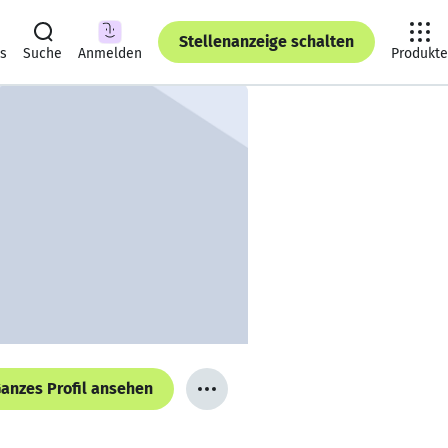
Stellenanzeige schalten
ts
Suche
Anmelden
Produkte
anzes Profil ansehen