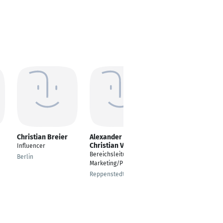
Christian Breier
Alexander
Michael Müller
Christian Vogt
Influencer
Head of Consulting
Bereichsleitung
Berlin
Kirchlengern
Marketing/PR
Reppenstedt