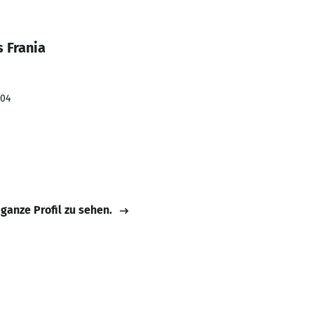
 Frania
004
 ganze Profil zu sehen.