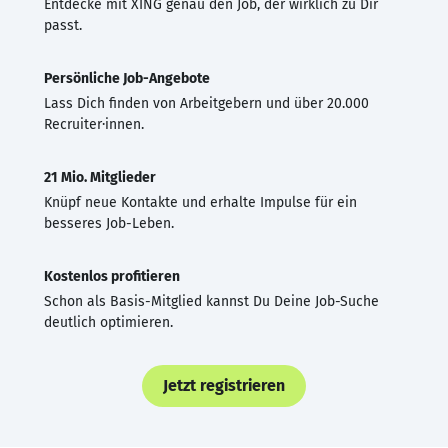
Entdecke mit XING genau den Job, der wirklich zu Dir
passt.
Persönliche Job-Angebote
Lass Dich finden von Arbeitgebern und über 20.000
Recruiter·innen.
21 Mio. Mitglieder
Knüpf neue Kontakte und erhalte Impulse für ein
besseres Job-Leben.
Kostenlos profitieren
Schon als Basis-Mitglied kannst Du Deine Job-Suche
deutlich optimieren.
Jetzt registrieren