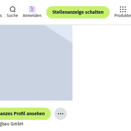
Stellenanzeige schalten
ts
Suche
Anmelden
Produkte
anzes Profil ansehen
eugbau GmbH