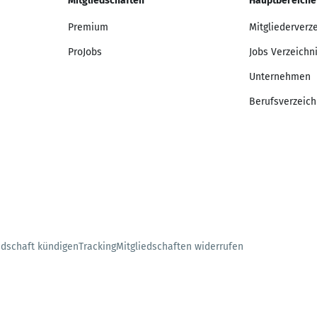
Mitgliedschaften
Hauptbereiche
Premium
Mitgliederverz
ProJobs
Jobs Verzeichn
Unternehmen
Berufsverzeich
edschaft kündigen
Tracking
Mitgliedschaften widerrufen