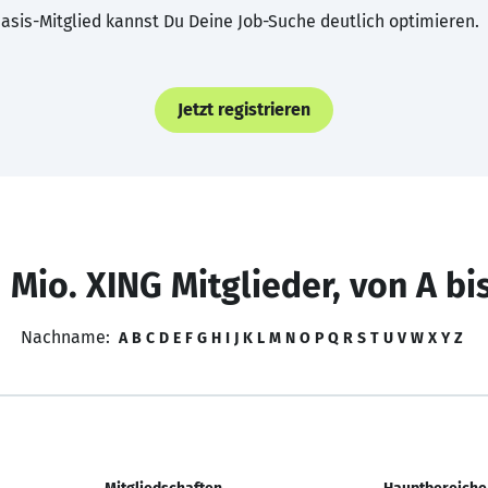
asis-Mitglied kannst Du Deine Job-Suche deutlich optimieren.
Jetzt registrieren
 Mio. XING Mitglieder, von A bi
Nachname:
A
B
C
D
E
F
G
H
I
J
K
L
M
N
O
P
Q
R
S
T
U
V
W
X
Y
Z