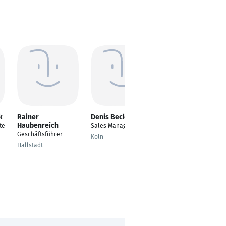
k
Rainer
Denis Becker
Sofie Held
Haubenreich
te
Sales Manager EMEA
Key Account Manager
Geschäftsführer
Köln
Friedberg
Hallstadt