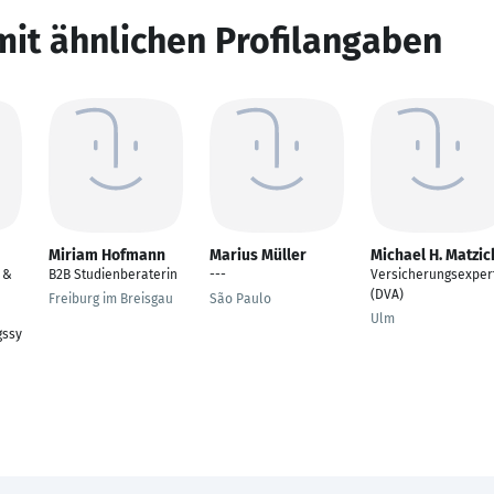
mit ähnlichen Profilangaben
Miriam Hofmann
Marius Müller
Michael H. Matzic
 &
B2B Studienberaterin
---
Versicherungsexper
(DVA)
Freiburg im Breisgau
São Paulo
Ulm
gssy