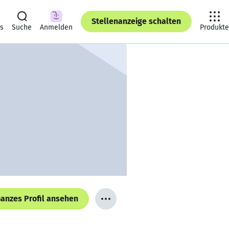
Stellenanzeige schalten
ts
Suche
Anmelden
Produkte
anzes Profil ansehen