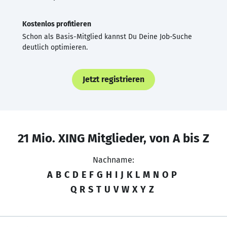
Kostenlos profitieren
Schon als Basis-Mitglied kannst Du Deine Job-Suche
deutlich optimieren.
Jetzt registrieren
21 Mio. XING Mitglieder, von A bis Z
Nachname:
A
B
C
D
E
F
G
H
I
J
K
L
M
N
O
P
Q
R
S
T
U
V
W
X
Y
Z