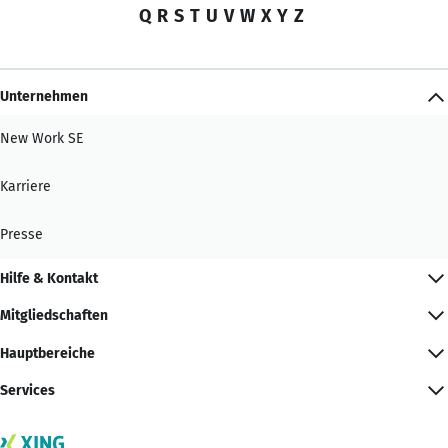
Q
R
S
T
U
V
W
X
Y
Z
Unternehmen
New Work SE
Karriere
Presse
Hilfe & Kontakt
Mitgliedschaften
Hauptbereiche
Services