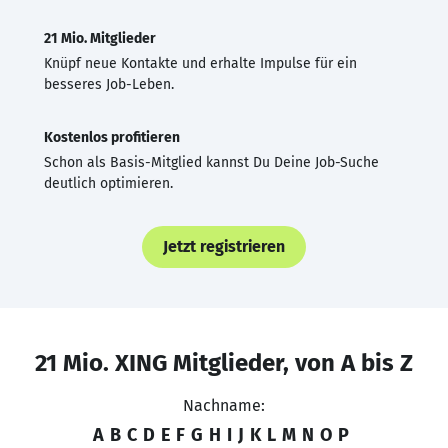
21 Mio. Mitglieder
Knüpf neue Kontakte und erhalte Impulse für ein
besseres Job-Leben.
Kostenlos profitieren
Schon als Basis-Mitglied kannst Du Deine Job-Suche
deutlich optimieren.
Jetzt registrieren
21 Mio. XING Mitglieder, von A bis Z
Nachname:
A
B
C
D
E
F
G
H
I
J
K
L
M
N
O
P