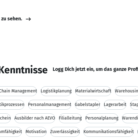
e zu sehen.
Kenntnisse
Logg Dich jetzt ein, um das ganze Prof
 Chain Management
Logistikplanung
Materialwirtschaft
Warehousi
tikprozessen
Personalmanagement
Gabelstapler
Lagerarbeit
Sta
schein
Ausbilder nach AEVO
Filialleitung
Personalplanung
Warendi
amfähigkeit
Motivation
Zuverlässigkeit
Kommunikationsfähigkeit