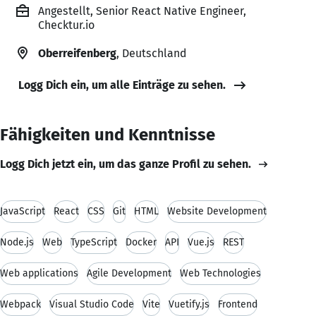
Angestellt, Senior React Native Engineer,
Checktur.io
Oberreifenberg
, Deutschland
Logg Dich ein, um alle Einträge zu sehen.
Fähigkeiten und Kenntnisse
Logg Dich jetzt ein, um das ganze Profil zu sehen.
JavaScript
React
CSS
Git
HTML
Website Development
Node.js
Web
TypeScript
Docker
API
Vue.js
REST
Web applications
Agile Development
Web Technologies
Webpack
Visual Studio Code
Vite
Vuetify.js
Frontend