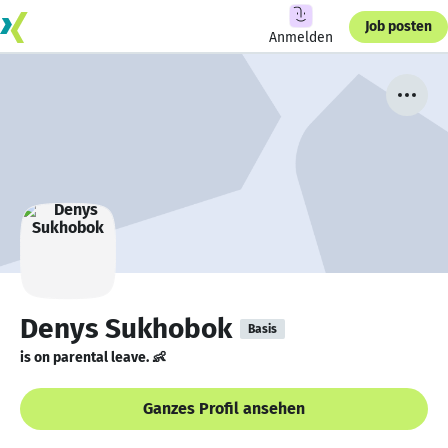
Job posten
Anmelden
Denys Sukhobok
Basis
is on parental leave. 👶
Ganzes Profil ansehen