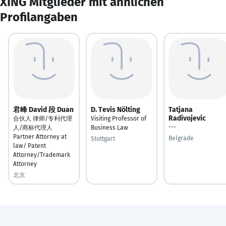
XING Mitglieder mit ähnlichen
Profilangaben
君峰 David 段 Duan
D. Tevis Nölting
Tatjana
Radivojevic
合伙人 律师/专利代理
Visiting Professor of
---
人/商标代理人
Business Law
Partner Attorney at
Belgrade
Stuttgart
law/ Patent
Attorney/Trademark
Attorney
北京