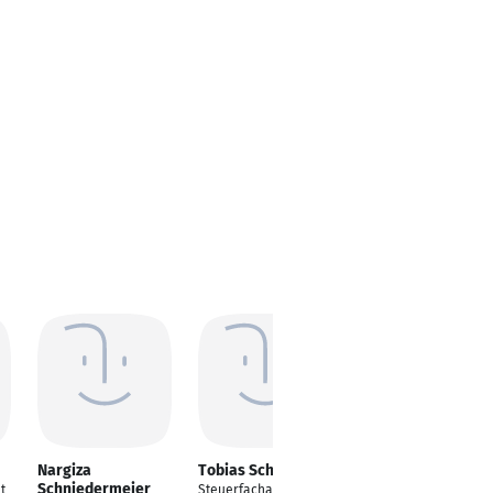
Nargiza
Tobias Schworm
Nez Ak
Schniedermeier
t
Steuerfachangestellt
Steuerfachangestellt