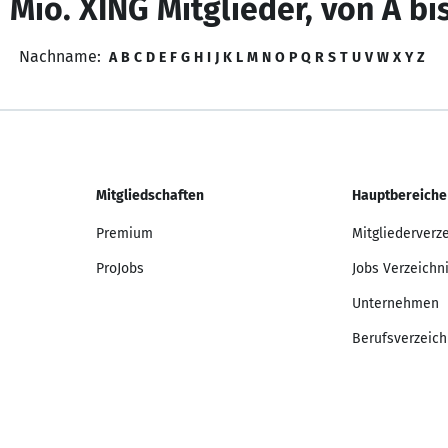
 Mio. XING Mitglieder, von A bi
Nachname:
A
B
C
D
E
F
G
H
I
J
K
L
M
N
O
P
Q
R
S
T
U
V
W
X
Y
Z
Mitgliedschaften
Hauptbereiche
Premium
Mitgliederverz
ProJobs
Jobs Verzeichn
Unternehmen
Berufsverzeich