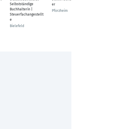
Selbstständige
er
e
Buchhalterin |
Pforzheim
Frankfu
Steuerfachangestellt
e
Bielefeld