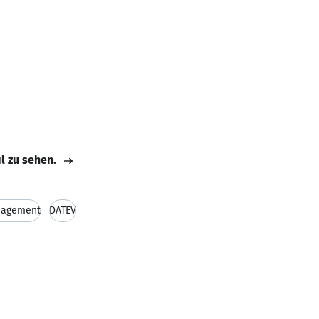
il zu sehen.
nagement
DATEV