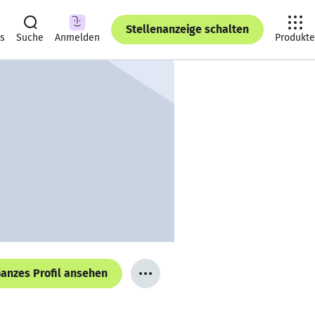
Stellenanzeige schalten
ts
Suche
Anmelden
Produkte
anzes Profil ansehen