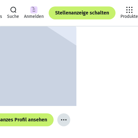
Stellenanzeige schalten
ts
Suche
Anmelden
Produkte
anzes Profil ansehen