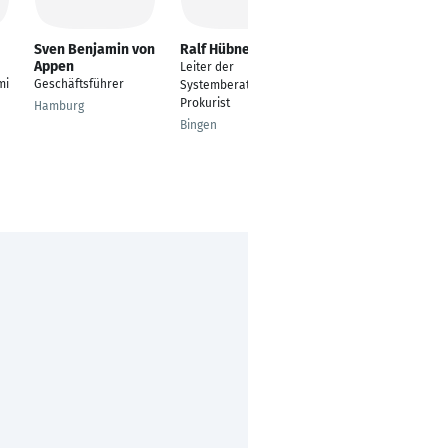
Sven Benjamin von
Ralf Hübner
Kristin Koch
Appen
Leiter der
Berufsschullehrerin |
mi
Geschäftsführer
Systemberatung und
freie
Prokurist
Mediengestalterin
Hamburg
Bingen
Berlin