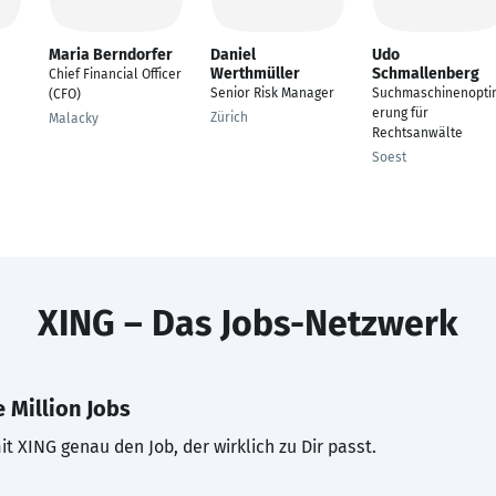
Maria Berndorfer
Daniel
Udo
Werthmüller
Schmallenberg
Chief Financial Officer
Senior Risk Manager
Suchmaschinenopti
(CFO)
erung für
Zürich
Malacky
Rechtsanwälte
Soest
XING – Das Jobs-Netzwerk
 Million Jobs
t XING genau den Job, der wirklich zu Dir passt.