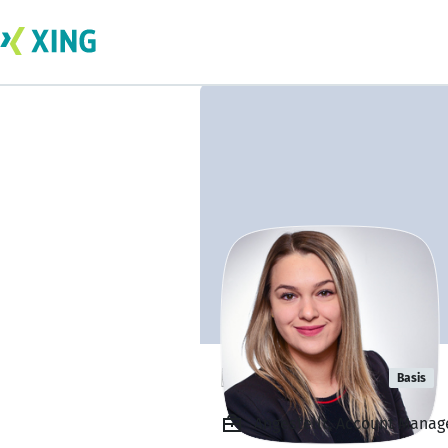
Desiree Futh
Basis
Angestellt, Account Manage