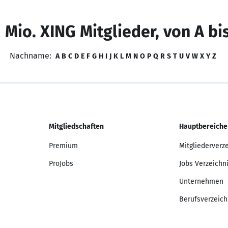
 Mio. XING Mitglieder, von A bi
Nachname:
A
B
C
D
E
F
G
H
I
J
K
L
M
N
O
P
Q
R
S
T
U
V
W
X
Y
Z
Mitgliedschaften
Hauptbereiche
Premium
Mitgliederverz
ProJobs
Jobs Verzeichn
Unternehmen
Berufsverzeich