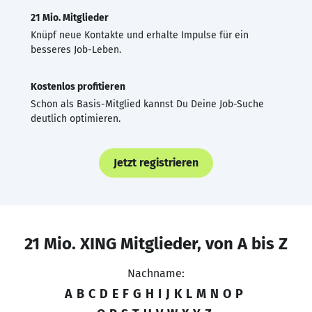
21 Mio. Mitglieder
Knüpf neue Kontakte und erhalte Impulse für ein
besseres Job-Leben.
Kostenlos profitieren
Schon als Basis-Mitglied kannst Du Deine Job-Suche
deutlich optimieren.
Jetzt registrieren
21 Mio. XING Mitglieder, von A bis Z
Nachname:
A
B
C
D
E
F
G
H
I
J
K
L
M
N
O
P