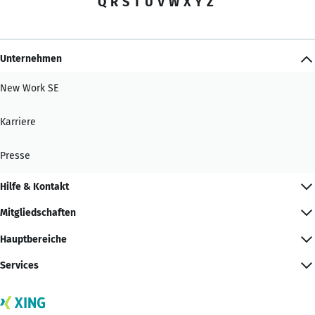
Q
R
S
T
U
V
W
X
Y
Z
Unternehmen
New Work SE
Karriere
Presse
Hilfe & Kontakt
Mitgliedschaften
Hauptbereiche
Services