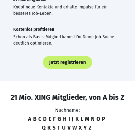
Knüpf neue Kontakte und erhalte Impulse für ein
besseres Job-Leben.
Kostenlos profitieren
Schon als Basis-Mitglied kannst Du Deine Job-Suche
deutlich optimieren.
Jetzt registrieren
21 Mio. XING Mitglieder, von A bis Z
Nachname:
A
B
C
D
E
F
G
H
I
J
K
L
M
N
O
P
Q
R
S
T
U
V
W
X
Y
Z