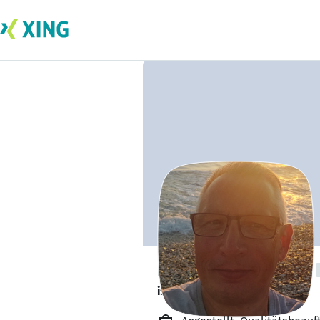
Detlef Herrmann
ist offen für Projekte. 🔎