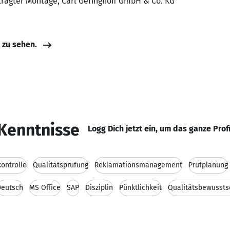
tragter Montage, Carl Geringhoff GmbH & Co. KG
e zu sehen.
Kenntnisse
Logg Dich jetzt ein, um das ganze Prof
kontrolle
Qualitätsprüfung
Reklamationsmanagement
Prüfplanung
Deutsch
MS Office
SAP
Disziplin
Pünktlichkeit
Qualitätsbewussts