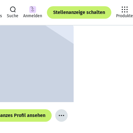
Stellenanzeige schalten
ts
Suche
Anmelden
Produkte
anzes Profil ansehen