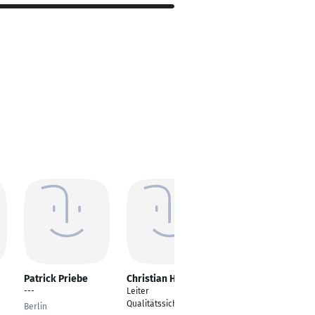
Patrick Priebe
Christian Hausner
Wolfgang Dircks
---
Leiter
Qualitätsingenieur
Qualitätssicherung
Berlin
Düsseldorf