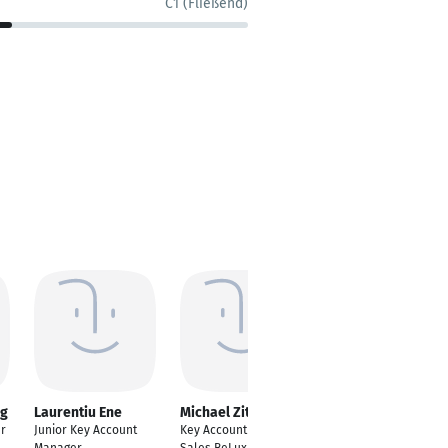
C1 (Fließend)
rg
Laurentiu Ene
Michael Zitouni
Gunda Reimers
r
Junior Key Account
Key Account Manager
Senior Account