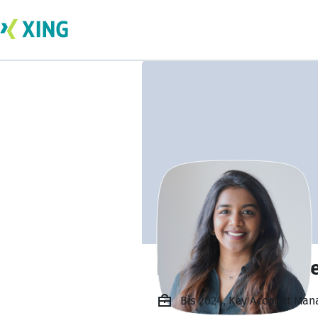
Devapriya Vaithe
Bis 2024, Key Account Man