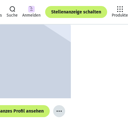
Stellenanzeige schalten
ts
Suche
Anmelden
Produkte
anzes Profil ansehen