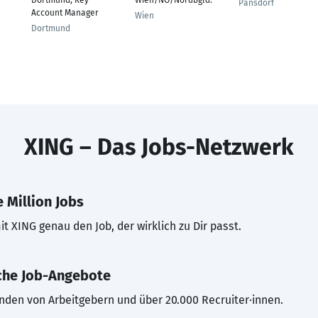
Dortmund, Key
Wien/NÖ/Nordbgld.
Pansdorf
Account Manager
Wien
Dortmund
XING – Das Jobs-Netzwerk
 Million Jobs
t XING genau den Job, der wirklich zu Dir passt.
che Job-Angebote
inden von Arbeitgebern und über 20.000 Recruiter·innen.