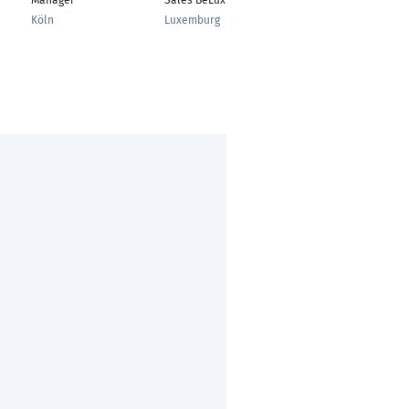
Manager
Sales BeLux
Manager
Köln
Luxemburg
Stuttgart