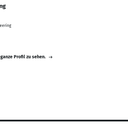
ing
eering
 ganze Profil zu sehen.