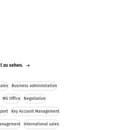
il zu sehen.
Sales
Business administration
MS Office
Negotiation
port
Key Account Management
management
International sales