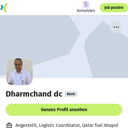
Job posten
Anmelden
Dharmchand dc
Basis
Ganzes Profil ansehen
Angestellt, Logistic Coordinator, Qatar fuel Woqod