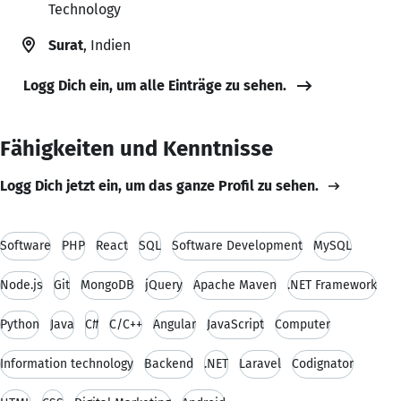
Technology
Surat
, Indien
Logg Dich ein, um alle Einträge zu sehen.
Fähigkeiten und Kenntnisse
Logg Dich jetzt ein, um das ganze Profil zu sehen.
Software
PHP
React
SQL
Software Development
MySQL
Node.js
Git
MongoDB
jQuery
Apache Maven
.NET Framework
Python
Java
C#
C/C++
Angular
JavaScript
Computer
Information technology
Backend
.NET
Laravel
Codignator