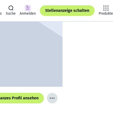
Stellenanzeige schalten
ts
Suche
Anmelden
Produkte
anzes Profil ansehen