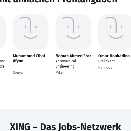
Muhammed Cihat
Noman Ahmed Fraz
Omar Boukadida
Afyoni
ner
Aeronautical
Praktikant
---
die
Engineering
Hannover
Konya
Milan
XING – Das Jobs-Netzwerk