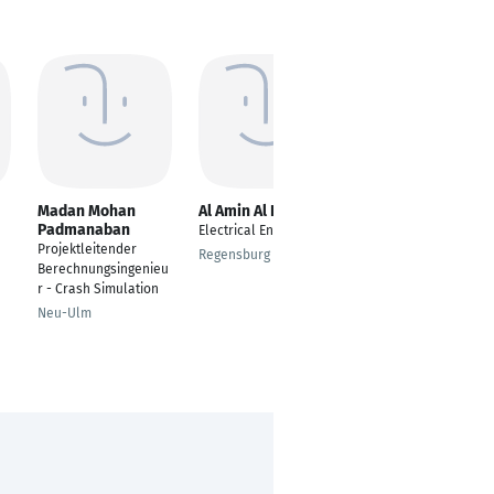
Madan Mohan
Al Amin Al Islam
Widad Daanoune
Padmanaban
Electrical Engineer
---
Projektleitender
Regensburg
Ludwigshafen am
Berechnungsingenieu
Rhein
r - Crash Simulation
Neu-Ulm