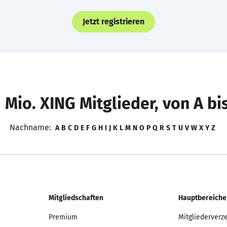
Jetzt registrieren
 Mio. XING Mitglieder, von A bi
Nachname:
A
B
C
D
E
F
G
H
I
J
K
L
M
N
O
P
Q
R
S
T
U
V
W
X
Y
Z
Mitgliedschaften
Hauptbereiche
Premium
Mitgliederverz