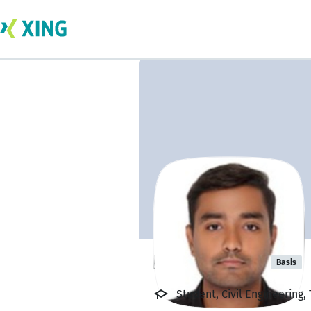
Dhruv Mehta
Basis
Student, Civil Engineering