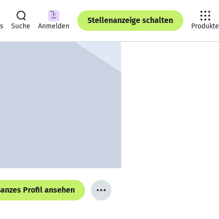
Stellenanzeige schalten
ts
Suche
Anmelden
Produkte
anzes Profil ansehen