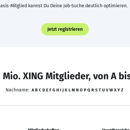
asis-Mitglied kannst Du Deine Job-Suche deutlich optimieren.
Jetzt registrieren
 Mio. XING Mitglieder, von A bi
Nachname:
A
B
C
D
E
F
G
H
I
J
K
L
M
N
O
P
Q
R
S
T
U
V
W
X
Y
Z