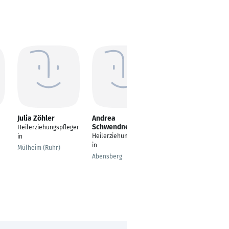
Julia Zöhler
Andrea
Sascha Hesky
Schwendner
Heilerziehungspfleger
HEP / Unterstützung
Heilerziehungspfleger
in
/Begleitung von
in
Menschen m.
Mülheim (Ruhr)
Behinderung -
Abensberg
Bereich Erwachsene
Freising