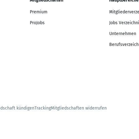
Mitgliedschaften
Hauptbereiche
Premium
Mitgliederverz
ProJobs
Jobs Verzeichn
Unternehmen
Berufsverzeich
edschaft kündigen
Tracking
Mitgliedschaften widerrufen