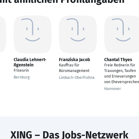
Claudia Lehnert-
Franziska Jacob
Chantal Thyes
Ilgenstein
Kauffrau für
Freie Rednerin für
Friseurin
Büromanagement
Trauungen, Taufen
und Erneuerungen
Bernburg
Limbach-Oberfrohna
von Eheverspreche
Hannover
XING – Das Jobs-Netzwerk