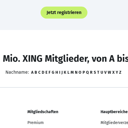
Jetzt registrieren
 Mio. XING Mitglieder, von A bi
Nachname:
A
B
C
D
E
F
G
H
I
J
K
L
M
N
O
P
Q
R
S
T
U
V
W
X
Y
Z
Mitgliedschaften
Hauptbereiche
Premium
Mitgliederverz