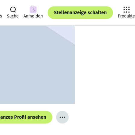
Stellenanzeige schalten
ts
Suche
Anmelden
Produkte
anzes Profil ansehen