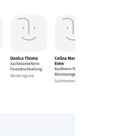
Danica Thoma
Celina Marques-
Tobias Schillinger
Even
Sachbearbeiterin
Kaufmann für
Kaufmann für
Finanzbuchhaltung
Büromanagement
Büromanagement
Westerngrund
Friedberg
n
Salzhemmendorf