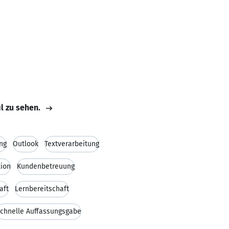
il zu sehen.
ng
Outlook
Textverarbeitung
tion
Kundenbetreuung
aft
Lernbereitschaft
chnelle Auffassungsgabe