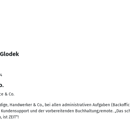
 Glodek
24
o.
ce & Co.
dige, Handwerker & Co., bei allen administrativen Aufgaben (Backoffic
 Kundensupport und der vorbereitenden Buchhaltung,remote. „Das s
ist ZEIT“!