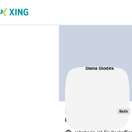
Diana Glodek
Basis
ist offen für Projekte. 🔎