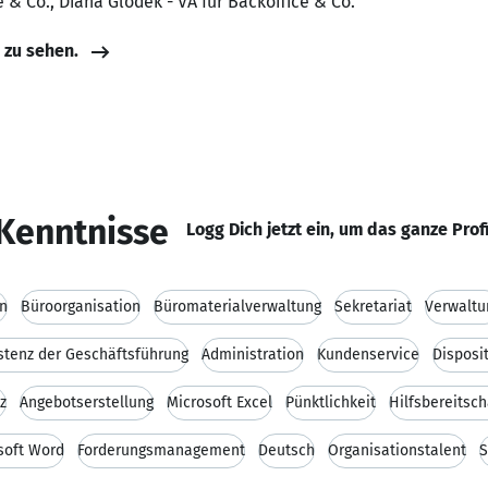
e & Co., Diana Glodek - VA für Backoffice & Co.
e zu sehen.
Kenntnisse
Logg Dich jetzt ein, um das ganze Prof
n
Büroorganisation
Büromaterialverwaltung
Sekretariat
Verwaltu
stenz der Geschäftsführung
Administration
Kundenservice
Disposi
z
Angebotserstellung
Microsoft Excel
Pünktlichkeit
Hilfsbereitsch
soft Word
Forderungsmanagement
Deutsch
Organisationstalent
S