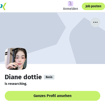
Job posten
Anmelden
Diane dottie
Basis
is researching.
Ganzes Profil ansehen