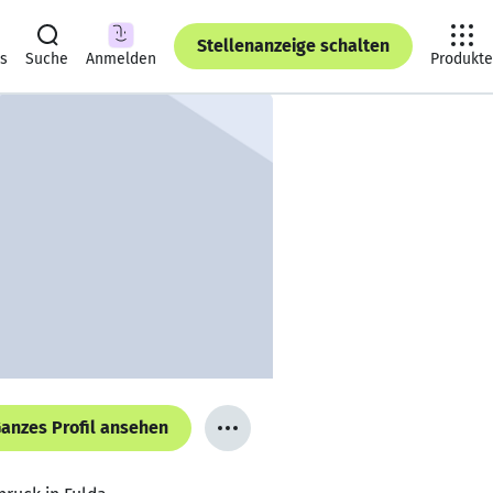
Stellenanzeige schalten
ts
Suche
Anmelden
Produkte
anzes Profil ansehen