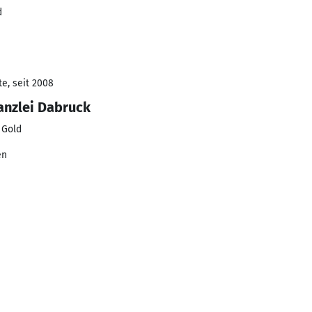
d
e, seit 2008
anzlei Dabruck
 Gold
en