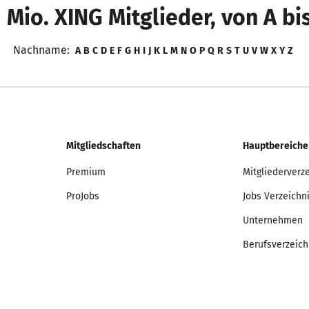
 Mio. XING Mitglieder, von A bi
Nachname:
A
B
C
D
E
F
G
H
I
J
K
L
M
N
O
P
Q
R
S
T
U
V
W
X
Y
Z
Mitgliedschaften
Hauptbereiche
Premium
Mitgliederverz
ProJobs
Jobs Verzeichn
Unternehmen
Berufsverzeich