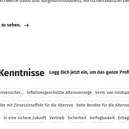
 Sachwerte (Gold und Sorglosimmobilien), Wirtschaftskanzlei Da
e zu sehen.
Kenntnisse
Logg Dich jetzt ein, um das ganze Prof
Rückabwicklung von Lebens-bzw. Rentenversicherunge
Inflationsgeschützte Altersvorsorge
Verm. von Goldspa
te mit Zinseszinseffekt für die Altersvo
hohe Rendite für die Altervo
h
in eine sichere Zukunft
Vertrieb
Sicherheit
Verfügbarkeit
Ertrag