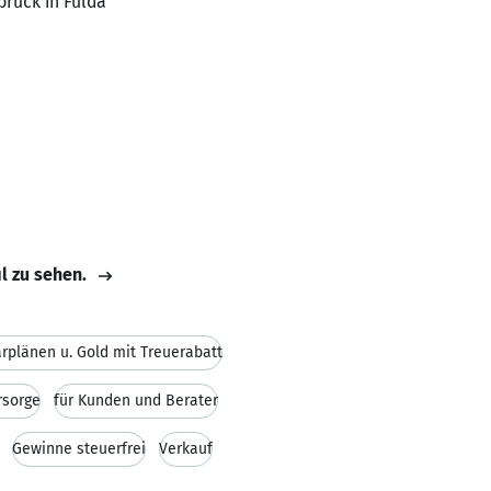
bruck in Fulda
il zu sehen.
rplänen u. Gold mit Treuerabatt
rsorge
für Kunden und Berater
Gewinne steuerfrei
Verkauf