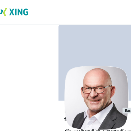
Dieter Dabruck
Bas
freiberuflich