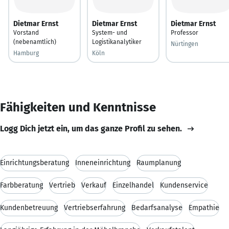
Dietmar Ernst
Dietmar Ernst
Dietmar Ernst
Vorstand
System- und
Professor
(nebenamtlich)
Logistikanalytiker
Nürtingen
Hamburg
Köln
Fähigkeiten und Kenntnisse
Logg Dich jetzt ein, um das ganze Profil zu sehen.
Einrichtungsberatung
Inneneinrichtung
Raumplanung
Farbberatung
Vertrieb
Verkauf
Einzelhandel
Kundenservice
Kundenbetreuung
Vertriebserfahrung
Bedarfsanalyse
Empathie