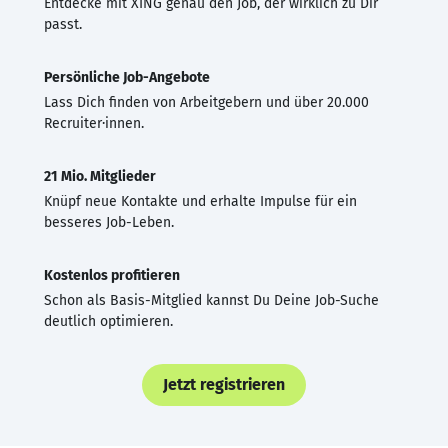
Entdecke mit XING genau den Job, der wirklich zu Dir
passt.
Persönliche Job-Angebote
Lass Dich finden von Arbeitgebern und über 20.000
Recruiter·innen.
21 Mio. Mitglieder
Knüpf neue Kontakte und erhalte Impulse für ein
besseres Job-Leben.
Kostenlos profitieren
Schon als Basis-Mitglied kannst Du Deine Job-Suche
deutlich optimieren.
Jetzt registrieren