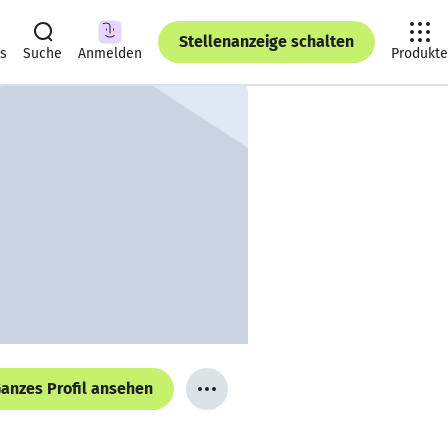
Stellenanzeige schalten
ts
Suche
Anmelden
Produkte
anzes Profil ansehen