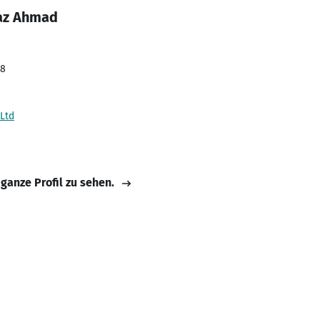
raz Ahmad
18
 Ltd
 ganze Profil zu sehen.