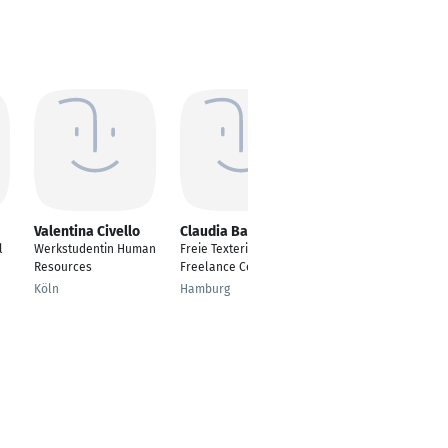
Valentina Civello
Claudia Bach
Steven Funk
l
Werkstudentin Human
Freie Texterin,
Fotograf & Content
Resources
Freelance Copywriter
Creator
Köln
Hamburg
Bonn