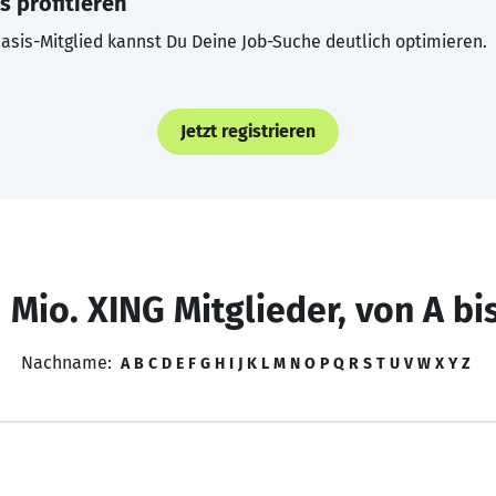
s profitieren
asis-Mitglied kannst Du Deine Job-Suche deutlich optimieren.
Jetzt registrieren
 Mio. XING Mitglieder, von A bi
Nachname:
A
B
C
D
E
F
G
H
I
J
K
L
M
N
O
P
Q
R
S
T
U
V
W
X
Y
Z