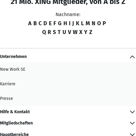
21 Mio. XING Mitglieder, von A bis Z
Nachname:
A
B
C
D
E
F
G
H
I
J
K
L
M
N
O
P
Q
R
S
T
U
V
W
X
Y
Z
Unternehmen
New Work SE
Karriere
Presse
Hilfe & Kontakt
Mitgliedschaften
Hauptbereiche