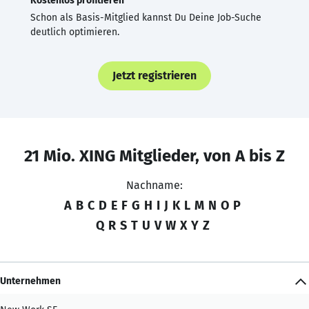
Kostenlos profitieren
Schon als Basis-Mitglied kannst Du Deine Job-Suche
deutlich optimieren.
Jetzt registrieren
21 Mio. XING Mitglieder, von A bis Z
Nachname:
A
B
C
D
E
F
G
H
I
J
K
L
M
N
O
P
Q
R
S
T
U
V
W
X
Y
Z
Unternehmen