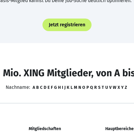
asis-Mitglied kannst Du Deine Job-Suche deutlich optimieren.
Jetzt registrieren
 Mio. XING Mitglieder, von A bi
Nachname:
A
B
C
D
E
F
G
H
I
J
K
L
M
N
O
P
Q
R
S
T
U
V
W
X
Y
Z
Mitgliedschaften
Hauptbereiche