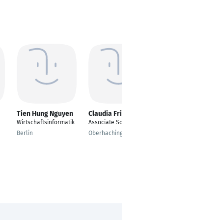
Tien Hung Nguyen
Claudia Friedl
Antonia Delius
Wirtschaftsinformatik
Associate Scientist
Senior Associate,
Business
Berlin
Oberhaching
Development
München