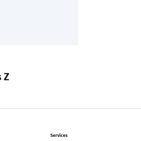
s Z
Services