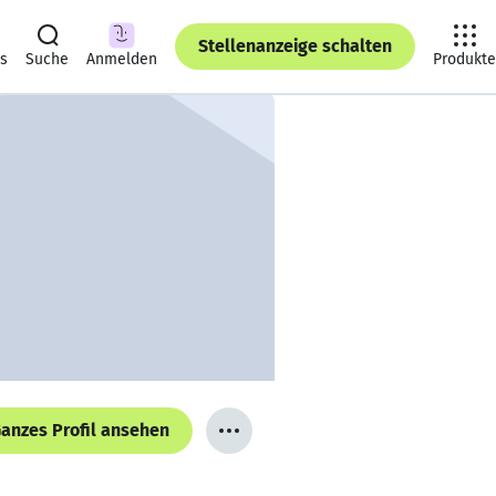
Stellenanzeige schalten
ts
Suche
Anmelden
Produkte
anzes Profil ansehen