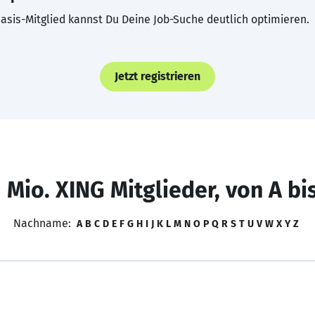
asis-Mitglied kannst Du Deine Job-Suche deutlich optimieren.
Jetzt registrieren
 Mio. XING Mitglieder, von A bi
Nachname:
A
B
C
D
E
F
G
H
I
J
K
L
M
N
O
P
Q
R
S
T
U
V
W
X
Y
Z