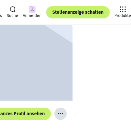
Stellenanzeige schalten
ts
Suche
Anmelden
Produkte
anzes Profil ansehen