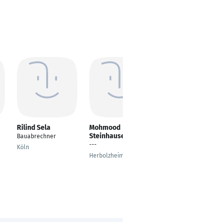
Rilind Sela
Mohmood
Simon Holz
Steinhauser
Bauabrechner
---
---
Köln
Düsseldorf
Herbolzheim