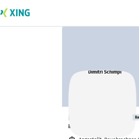
Dimitri Schimpf
Ba
ist gesund und munter. 🥦