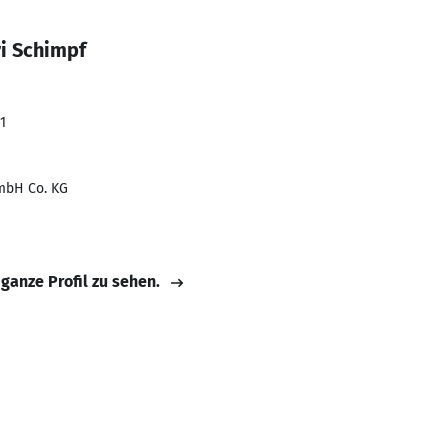
ri Schimpf
1
mbH Co. KG
 ganze Profil zu sehen.