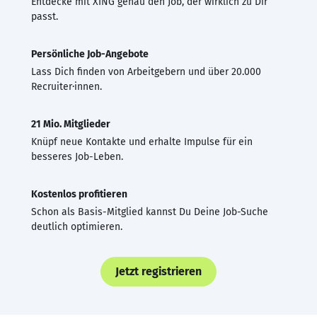
Entdecke mit XING genau den Job, der wirklich zu Dir
passt.
Persönliche Job-Angebote
Lass Dich finden von Arbeitgebern und über 20.000
Recruiter·innen.
21 Mio. Mitglieder
Knüpf neue Kontakte und erhalte Impulse für ein
besseres Job-Leben.
Kostenlos profitieren
Schon als Basis-Mitglied kannst Du Deine Job-Suche
deutlich optimieren.
Jetzt registrieren