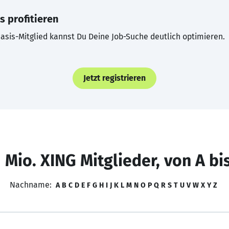
s profitieren
asis-Mitglied kannst Du Deine Job-Suche deutlich optimieren.
Jetzt registrieren
 Mio. XING Mitglieder, von A bi
Nachname:
A
B
C
D
E
F
G
H
I
J
K
L
M
N
O
P
Q
R
S
T
U
V
W
X
Y
Z