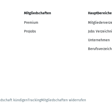
Mitgliedschaften
Hauptbereiche
Premium
Mitgliederverz
ProJobs
Jobs Verzeichn
Unternehmen
Berufsverzeich
edschaft kündigen
Tracking
Mitgliedschaften widerrufen