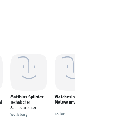
Matthias Splinter
Viatcheslav
Thomas Wege
Malevannyi
i
Technischer
Gebäudetechniker
---
Sachbearbeiter
Halle (Saale)
Lollar
Wolfsburg