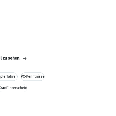
il zu sehen.
aplerfahren
PC-Kenntnisse
Kranführerschein