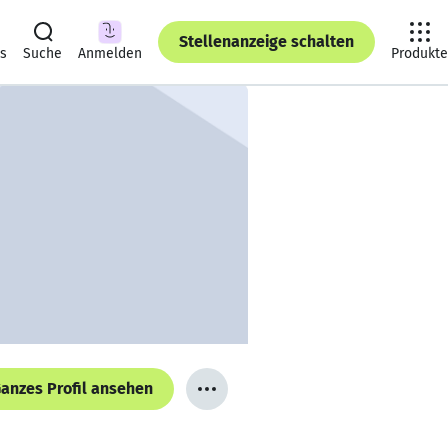
Stellenanzeige schalten
ts
Suche
Anmelden
Produkte
anzes Profil ansehen