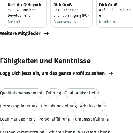
Dirk Groß-Heynck
Dirk Groß
Dirk Groß
Manager Business
Leiter Thermoplast
Außendienstmitarbei
Development
und Fußfertigung (PU)
er
Bocholt
Braunschweig
Nordhorn
Weitere Mitglieder
Fähigkeiten und Kenntnisse
Logg Dich jetzt ein, um das ganze Profil zu sehen.
Qualitätsmanagement
Führung
Qualitätskontrolle
Prozessoptimierung
Produktionsleitung
Arbeitsschutz
Lean Management
Personalführung
Führungserfahrung
Personalverantwortung
Schichtleitung
Werkstattleitung