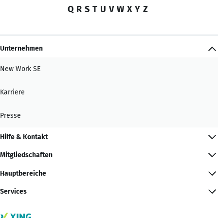
Q
R
S
T
U
V
W
X
Y
Z
Unternehmen
New Work SE
Karriere
Presse
Hilfe & Kontakt
Mitgliedschaften
Hauptbereiche
Services