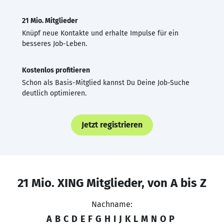
21 Mio. Mitglieder
Knüpf neue Kontakte und erhalte Impulse für ein
besseres Job-Leben.
Kostenlos profitieren
Schon als Basis-Mitglied kannst Du Deine Job-Suche
deutlich optimieren.
Jetzt registrieren
21 Mio. XING Mitglieder, von A bis Z
Nachname:
A
B
C
D
E
F
G
H
I
J
K
L
M
N
O
P