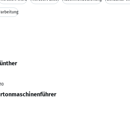
rarbeitung
Günther
010
artonmaschinenführer