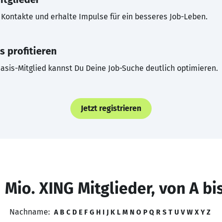
Kontakte und erhalte Impulse für ein besseres Job-Leben.
s profitieren
asis-Mitglied kannst Du Deine Job-Suche deutlich optimieren.
Jetzt registrieren
 Mio. XING Mitglieder, von A bi
Nachname:
A
B
C
D
E
F
G
H
I
J
K
L
M
N
O
P
Q
R
S
T
U
V
W
X
Y
Z