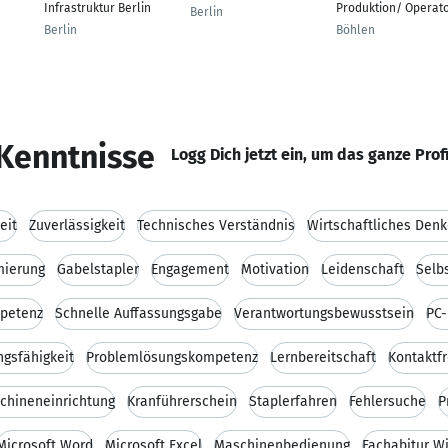
Infrastruktur Berlin
Produktion/ Operat
Berlin
Berlin
Böhlen
Kenntnisse
Logg Dich jetzt ein, um das ganze Prof
eit
Zuverlässigkeit
Technisches Verständnis
Wirtschaftliches Den
mierung
Gabelstapler
Engagement
Motivation
Leidenschaft
Selb
mpetenz
Schnelle Auffassungsgabe
Verantwortungsbewusstsein
PC-
ngsfähigkeit
Problemlösungskompetenz
Lernbereitschaft
Kontaktfr
chineneinrichtung
Kranführerschein
Staplerfahren
Fehlersuche
P
Microsoft Word
Microsoft Excel
Maschinenbedienung
Fachabitur Wi