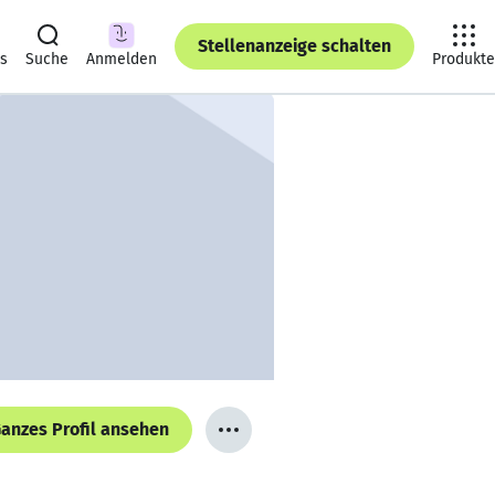
Stellenanzeige schalten
ts
Suche
Anmelden
Produkte
anzes Profil ansehen