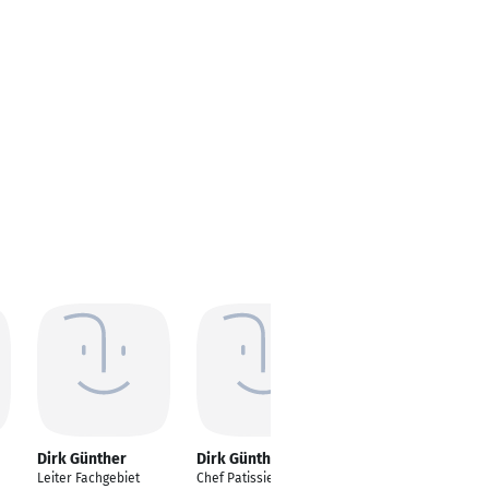
Dirk Günther
Dirk Günther
Dirk Günther
Leiter Fachgebiet
Chef Patissier,
Maschinentechniker