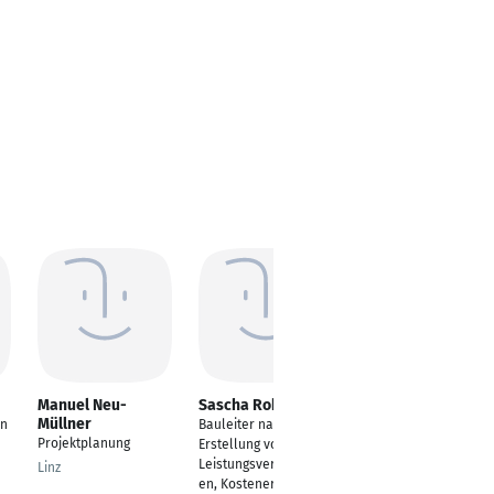
Manuel Neu-
Sascha Rohleder
Jens Ulrich
Müllner
in
Bauleiter nach LBO,
Systemarchitekt
Projektplanung
Erstellung von
Bad Neustadt
Leistungsverzeichniss
Linz
a.d.Saale
en, Kostenermittlung