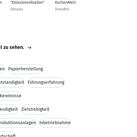
or
"Emissionssituation"
KuchenAtelier
Hamburg
Dessau
Dresden
il zu sehen.
ken
Papierherstellung
stständigkeit
Führungserfahrung
Kenntnisse
eudigkeit
Zielstrebigkeit
roduktionsanlagen
Inbetriebnahme
rtschaft