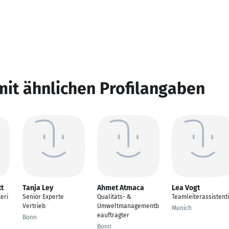
mit ähnlichen Profilangaben
tt
Tanja Ley
Ahmet Atmaca
Lea Vogt
eri
Senior Experte
Qualitäts- &
Teamleiterassistent
Vertrieb
Umweltmanagementb
Munich
eauftragter
Bonn
Bonn