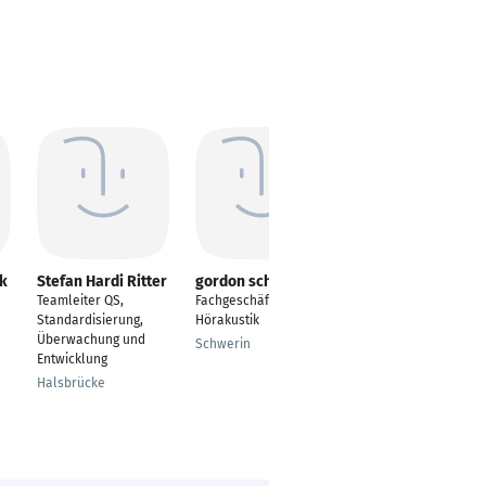
k
Stefan Hardi Ritter
gordon scholz
Andreas Paul
Teamleiter QS,
Fachgeschäftsleitung
Fertigungstechnologe
Standardisierung,
Hörakustik
Heiligengrabe
Überwachung und
Schwerin
Entwicklung
Halsbrücke