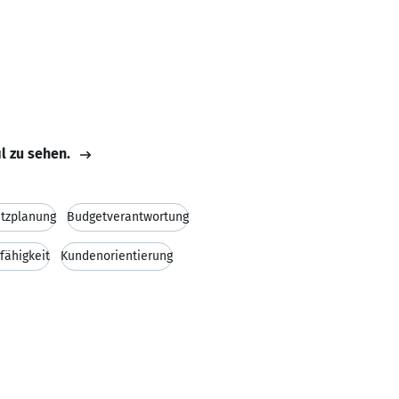
il zu sehen.
atzplanung
Budgetverantwortung
fähigkeit
Kundenorientierung