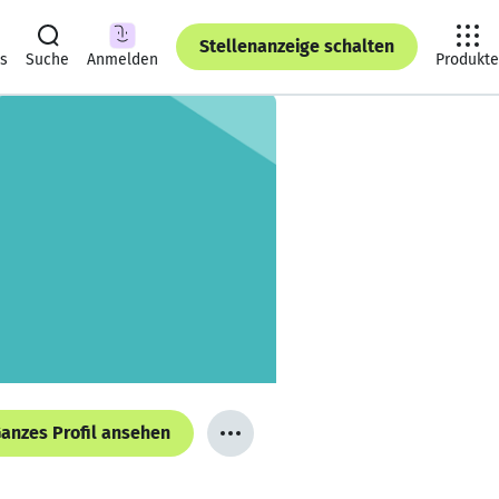
Stellenanzeige schalten
ts
Suche
Anmelden
Produkte
anzes Profil ansehen