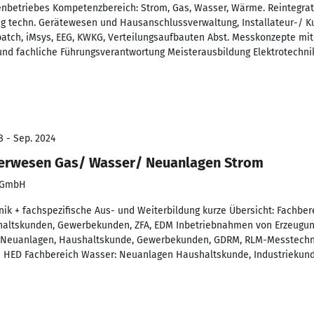
enbetriebes Kompetenzbereich: Strom, Gas, Wasser, Wärme. Reintegra
 techn. Gerätewesen und Hausanschlussverwaltung, Installateur-/ Ku
patch, iMsys, EEG, KWKG, Verteilungsaufbauten Abst. Messkonzepte mit
 und fachliche Führungsverantwortung Meisterausbildung Elektrotechnik
8 - Sep. 2024
hlerwesen Gas/ Wasser/ Neuanlagen Strom
g GmbH
nik + fachspezifische Aus- und Weiterbildung kurze Übersicht: Fachbe
haltskunden, Gewerbekunden, ZFA, EDM Inbetriebnahmen von Erzeugu
: Neuanlagen, Haushaltskunde, Gewerbekunden, GDRM, RLM-Messtechn
 - HED Fachbereich Wasser: Neuanlagen Haushaltskunde, Industriekun