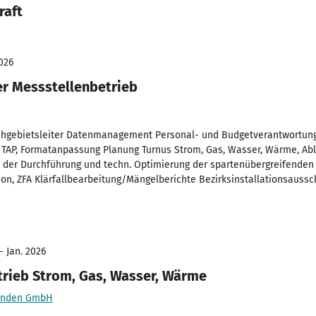
raft
026
ter Messstellenbetrieb
Sachgebietsleiter Datenmanagement Personal- und Budgetverantwortung
 TAP, Formatanpassung Planung Turnus Strom, Gas, Wasser, Wärme, Ab
g der Durchführung und techn. Optimierung der spartenübergreifende
on, ZFA Klärfallbearbeitung/Mängelberichte Bezirksinstallationsaussc
- Jan. 2026
trieb Strom, Gas, Wasser, Wärme
Münden GmbH