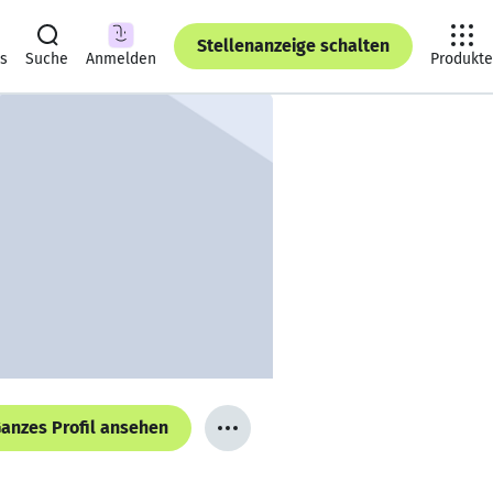
Stellenanzeige schalten
ts
Suche
Anmelden
Produkte
anzes Profil ansehen