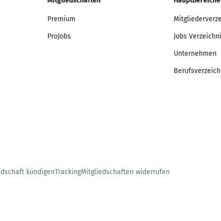
Mitgliedschaften
Hauptbereiche
Premium
Mitgliederverz
ProJobs
Jobs Verzeichn
Unternehmen
Berufsverzeich
edschaft kündigen
Tracking
Mitgliedschaften widerrufen