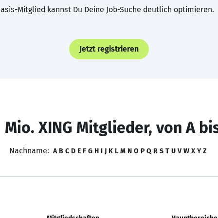
asis-Mitglied kannst Du Deine Job-Suche deutlich optimieren.
Jetzt registrieren
 Mio. XING Mitglieder, von A bi
Nachname:
A
B
C
D
E
F
G
H
I
J
K
L
M
N
O
P
Q
R
S
T
U
V
W
X
Y
Z