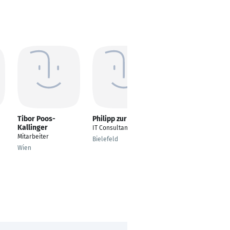
Tibor Poos-
Philipp zur Löwen
Philipp Simon
Kallinger
IT Consultant
Project Manager |
Mitarbeiter
Inhouse Management
Bielefeld
Consulting
Wien
Köln