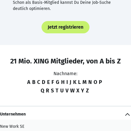
Schon als Basis-Mitglied kannst Du Deine Job-Suche
deutlich optimieren.
Jetzt registrieren
21 Mio. XING Mitglieder, von A bis Z
Nachname:
A
B
C
D
E
F
G
H
I
J
K
L
M
N
O
P
Q
R
S
T
U
V
W
X
Y
Z
Unternehmen
New Work SE