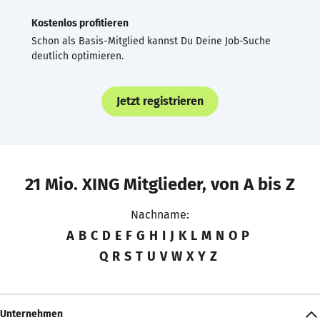
Kostenlos profitieren
Schon als Basis-Mitglied kannst Du Deine Job-Suche
deutlich optimieren.
Jetzt registrieren
21 Mio. XING Mitglieder, von A bis Z
Nachname:
A
B
C
D
E
F
G
H
I
J
K
L
M
N
O
P
Q
R
S
T
U
V
W
X
Y
Z
Unternehmen